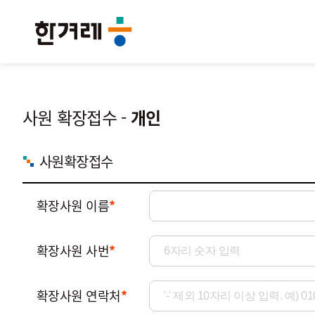
바
로
가
기
메
뉴
사원 확장접수 -
개인
사원확장접수
확장사원 이름
*
확장사원 사번
*
확장사원 연락처
*