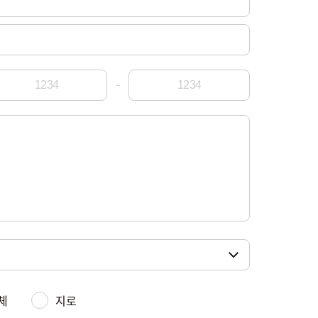
-
체
지로